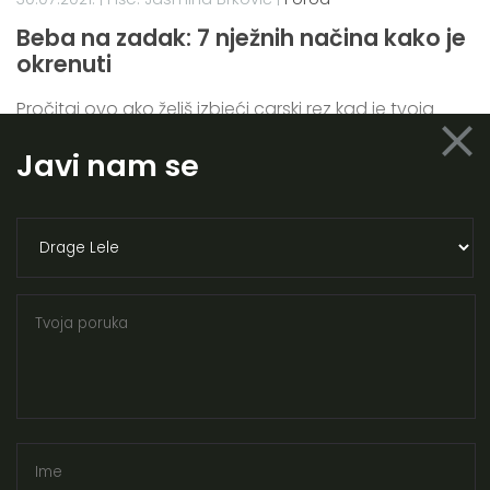
Beba na zadak: 7 nježnih načina kako je
okrenuti
Pročitaj ovo ako želiš izbjeći carski rez kad je tvoja
close
beba okrenuta na zadak.
Javi nam se
PROČITAJ VIŠE