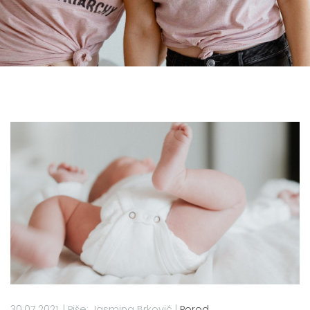
30.07.2021.
|
Piše: Jasmina Brković
|
Porod