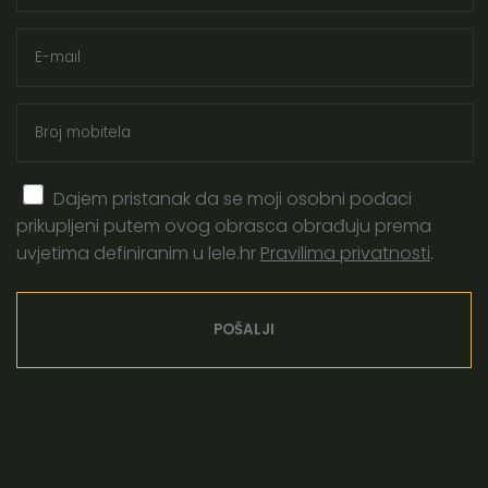
06.11.2019.
|
Piše: Jasmina Brković
|
Porod
Što sam prestala raditi u trećem
tromjesečju (a trebale biste i vi)
Plus mali trikovi za bolje držanje i lakši porod!
Dajem pristanak da se moji osobni podaci
prikupljeni putem ovog obrasca obrađuju prema
PROČITAJ VIŠE
uvjetima definiranim u lele.hr
Pravilima privatnosti
.