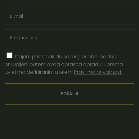
porod
oksitocin
hormon ljubavi
majčinstvo
trudnoća
doula obuka
neometani porod
zlatni sat
Dajem pristanak da se moji osobni podaci
prikupljeni putem ovog obrasca obrađuju prema
porođaj
cerviks
uvjetima definiranim u lele.hr
Pravilima privatnosti
.
evidence based birth
vaginalni pregled
priprema za porod
brijanje prije poroda
čišćenje prije poroda
klistir