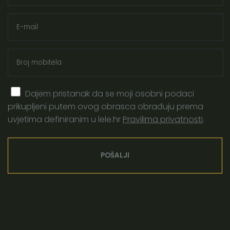
Dajem pristanak da se moji osobni podaci
23.10.2019.
|
Piše: Jela Ravnjak
|
Porod
prikupljeni putem ovog obrasca obrađuju prema
Doula je (i) za tatu
uvjetima definiranim u lele.hr
Pravilima privatnosti
.
Prepoznajete li svojeg partnera u ovim rečenicama?
"Malo je čudno da s nama bude neka nepoznata
osoba…" i “To puno košta, jesi li sigurna da nam
treba?".
PROČITAJ VIŠE